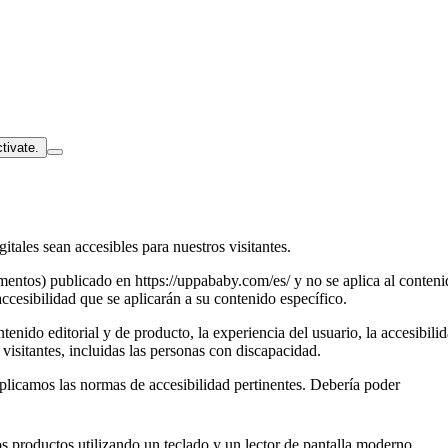
tivate.
ales sean accesibles para nuestros visitantes.
umentos) publicado en https://uppababy.com/es/ y no se aplica al conten
ccesibilidad que se aplicarán a su contenido específico.
enido editorial y de producto, la experiencia del usuario, la accesibi
visitantes, incluidas las personas con discapacidad.
licamos las normas de accesibilidad pertinentes. Debería poder
s productos utilizando un teclado y un lector de pantalla moderno.