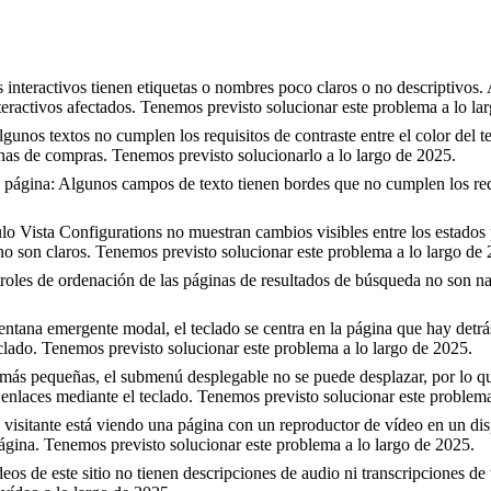
 interactivos tienen etiquetas o nombres poco claros o no descriptivos
teractivos afectados. Tenemos previsto solucionar este problema a lo la
gunos textos no cumplen los requisitos de contraste entre el color del t
inas de compras. Tenemos previsto solucionarlo a lo largo de 2025.
la página: Algunos campos de texto tienen bordes que no cumplen los req
o Vista Configurations no muestran cambios visibles entre los estados 
 no son claros. Tenemos previsto solucionar este problema a lo largo de
troles de ordenación de las páginas de resultados de búsqueda no son na
tana emergente modal, el teclado se centra en la página que hay detrás d
lado. Tenemos previsto solucionar este problema a lo largo de 2025.
 más pequeñas, el submenú desplegable no se puede desplazar, por lo qu
 enlaces mediante el teclado. Tenemos previsto solucionar este problema
isitante está viendo una página con un reproductor de vídeo en un disp
a página. Tenemos previsto solucionar este problema a lo largo de 2025.
eos de este sitio no tienen descripciones de audio ni transcripciones de