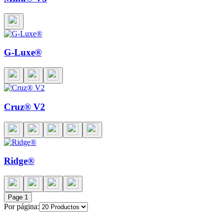
G-Luxe®
Cruz® V2
Ridge®
Page
1
Por página: