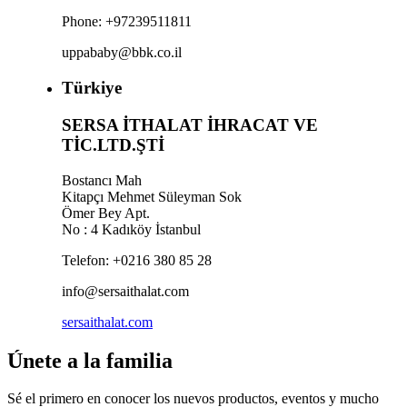
Phone: +97239511811
uppababy@bbk.co.il
Türkiye
SERSA İTHALAT İHRACAT VE
TİC.LTD.ŞTİ
Bostancı Mah
Kitapçı Mehmet Süleyman Sok
Ömer Bey Apt.
No : 4 Kadıköy İstanbul
Telefon: +0216 380 85 28
info@sersaithalat.com
sersaithalat.com
Únete a la familia
Sé el primero en conocer los nuevos productos, eventos y mucho