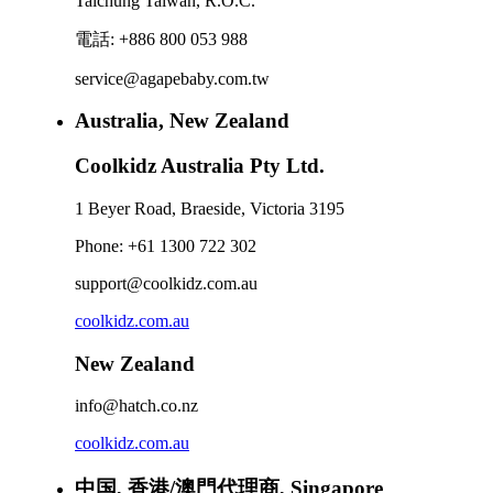
Taichung Taiwan, R.O.C.
電話: +886 800 053 988
service@agapebaby.com.tw
Australia, New Zealand
Coolkidz Australia Pty Ltd.
1 Beyer Road, Braeside, Victoria 3195
Phone: +61 1300 722 302
support@coolkidz.com.au
coolkidz.com.au
New Zealand
info@hatch.co.nz
coolkidz.com.au
中国
,
香港/澳門代理商
, Singapore