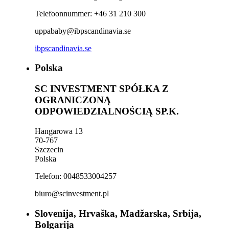
Telefoonnummer: +46 31 210 300
uppababy@ibpscandinavia.se
ibpscandinavia.se
Polska
SC INVESTMENT SPÓŁKA Z
OGRANICZONĄ
ODPOWIEDZIALNOŚCIĄ SP.K.
Hangarowa 13
70-767
Szczecin
Polska
Telefon: 0048533004257
biuro@scinvestment.pl
Slovenija, Hrvaška, Madžarska, Srbija,
Bolgarija