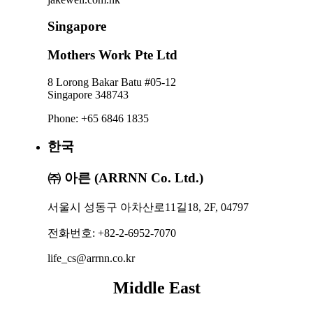
Singapore
Mothers Work Pte Ltd
8 Lorong Bakar Batu #05-12
Singapore 348743
Phone: +65 6846 1835
한국
㈜ 아른 (ARRNN Co. Ltd.)
서울시 성동구 아차산로11길18, 2F, 04797
전화번호: +82-2-6952-7070
life_cs@arrnn.co.kr
Middle East