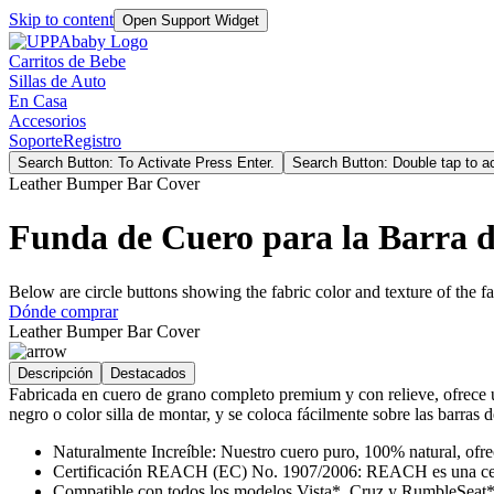
Skip to content
Open Support Widget
Carritos de Bebe
Sillas de Auto
En Casa
Accesorios
Soporte
Registro
Search Button: To Activate Press Enter.
Search Button: Double tap to ac
Leather Bumper Bar Cover
Funda de Cuero para la Barra 
Below are circle buttons showing the fabric color and texture of the fas
Dónde comprar
Leather Bumper Bar Cover
Descripción
Destacados
Fabricada en cuero de grano completo premium y con relieve, ofrece un
negro o color silla de montar, y se coloca fácilmente sobre las barras
Naturalmente Increíble: Nuestro cuero puro, 100% natural, ofrec
Certificación REACH (EC) No. 1907/2006: REACH es una certific
Compatible con todos los modelos Vista*, Cruz y RumbleSeat