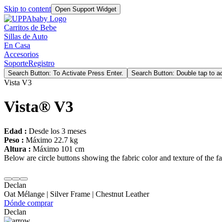
Skip to content
Open Support Widget
Carritos de Bebe
Sillas de Auto
En Casa
Accesorios
Soporte
Registro
Search Button: To Activate Press Enter.
Search Button: Double tap to ac
Vista V3
Vista® V3
Edad :
Desde los 3 meses
Peso :
Máximo 22.7 kg
Altura :
Máximo 101 cm
Below are circle buttons showing the fabric color and texture of the fas
Declan
Oat Mélange | Silver Frame | Chestnut Leather
Dónde comprar
Declan