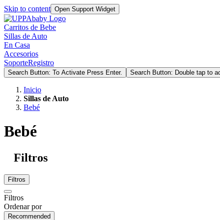
Skip to content
Open Support Widget
Carritos de Bebe
Sillas de Auto
En Casa
Accesorios
Soporte
Registro
Search Button: To Activate Press Enter.
Search Button: Double tap to ac
Inicio
Sillas de Auto
Bebé
Bebé
Filtros
Filtros
Filtros
Ordenar por
Recommended