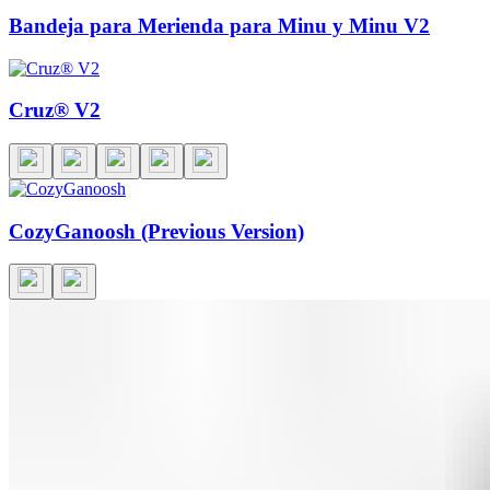
Bandeja para Merienda para Minu y Minu V2
Cruz® V2
CozyGanoosh (Previous Version)